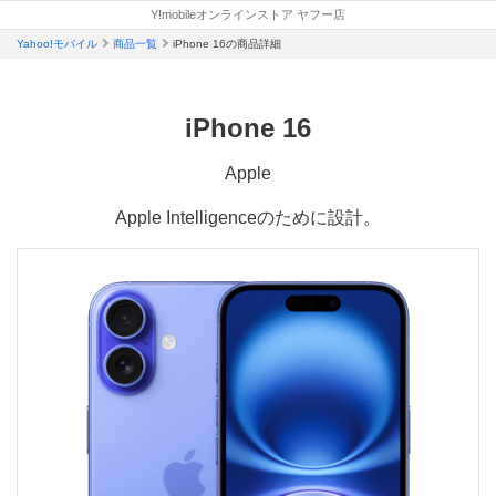
新
新
新
開
開
開
開
Y!mobileオンラインストア ヤフー店
い
い
し
ど
し
し
く
く
く
く
タ
タ
い
Yahoo!モバイル
商品一覧
iPhone 16の商品詳細
こ
い
い
ブ
ブ
タ
で
タ
タ
で
で
ブ
も
ブ
ブ
開
開
で
き
き
iPhone 16
も
で
で
開
ま
ま
ら
開
開
き
す
す
ま
え
き
き
Apple
す
る
ま
ま
Apple Intelligenceのために設計。
特
す
す
典
適
用
条
件