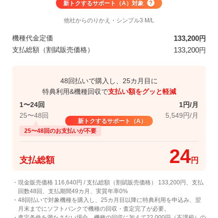
新トクするサポート（A）
対象
他社からのりかえ
・シンプル3 M/L
機種代金定価
133,200
円
支払総額（割賦販売価格）
133,200
円
48回払いで購入し、25カ月目に
特典利用&機種回収で
支払い額をグッと軽減
1〜24回
1円/月
25〜48回
5,549円/月
新トクするサポート（A）
25〜48回のお支払いが不要
24
支払総額
円
・現金販売価格 116,640円 / 支払総額（割賦販売価格） 133,200円、支払
回数48回、支払期間49カ月、実質年率0%
・48回払いで対象機種を購入し、25カ月目以降に特典利用を申込み、翌
月末までにソフトバンクで機種の回収・査定完了が必要。
・査定条件を満たさない場合、機種の回収に加えて22,000円（不課税）の