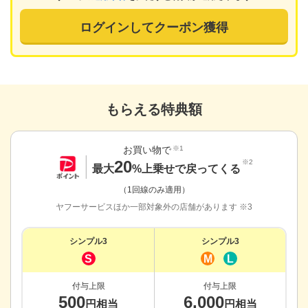
ログインしてクーポン獲得
もらえる特典額
お買い物で
※1
20
※2
最大
%上乗せで戻ってくる
（1回線のみ適用）
ヤフーサービスほか一部対象外の店舗があります ※3
シンプル3
シンプル3
S
M
L
付与上限
付与上限
500
6,000
円相当
円相当