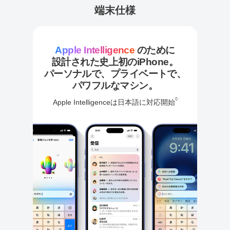
端末仕様
外部サイト
外部サイト
外部サイト
外部サイト
外部サイト
新
新
新
新
新
し
し
し
し
し
い
い
い
い
い
Apple Intelligence
のために
タ
タ
タ
タ
タ
ブ
ブ
ブ
ブ
ブ
設計された史上初のiPhone。
で
で
で
で
で
パーソナルで、プライベートで、
開
開
開
開
開
き
き
き
き
き
パワフルなマシン。
ま
ま
ま
ま
ま
◊
す
す
す
す
す
Apple Intelligenceは日本語に対応開始