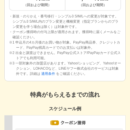
（回および期間）
（回および期間）
・新規・のりかえ・番号移行・シンプル3 S/M/Lへの変更が対象です。
シンプル3 S/M/L内のプラン変更と機種変更（指定プランからのプラ
ン変更を伴う場合は除く）は対象外です。
・クーポン獲得時の付与上限が適用されます。獲得時に届くメールをご
確認ください。
※1 申込月の4カ月後のお買い物が対象。PayPay商品券、クレジットカ
ード、PayPay残高カードでのお支払いは対象外。
※2 出金と譲渡はできません。PayPay公式ストア/PayPayカード公式ス
トアでも利用可能。
※3 一部対象外の加盟店があります。Yahoo!ショッピング、Yahoo!オー
クション、LOHACOなど、LINEヤフー株式会社のサービスは対象
外です。詳細は
適用条件
をご確認ください。
特典がもらえるまでの流れ
スケジュール例