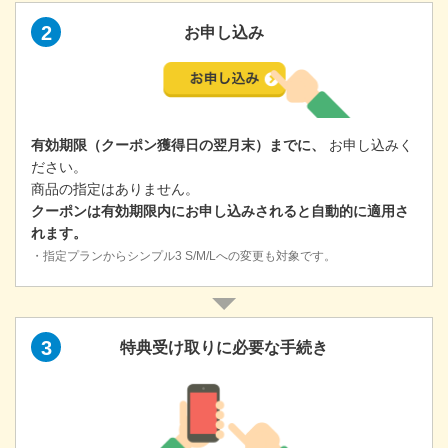
2
お申し込み
有効期限（クーポン獲得日の翌月末）までに、
お申し込みく
ださい。
商品の指定はありません。
クーポンは有効期限内にお申し込みされると自動的に適用さ
れます。
・指定プランからシンプル3 S/M/Lへの変更も対象です。
外部サイト
新
し
3
特典受け取りに必要な手続き
い
タ
ブ
で