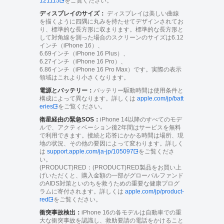
121115
をご覧ください。
ディスプレイのサイズ：
ディスプレイは美しい曲線
を描くように四隅に丸みを持たせてデザインされてお
り、標準的な長方形に収まります。標準的な長方形と
して対角線を測った場合のスクリーンのサイズは6.12
インチ（iPhone 16）、
6.69インチ（iPhone 16 Plus）、
6.27インチ（iPhone 16 Pro）、
6.86インチ（iPhone 16 Pro Max）です。実際の表示
領域はこれより小さくなります。
電源とバッテリー：
バッテリー駆動時間は使用条件と
構成によって異なります。詳しくは
apple.com/jp/batt
eries
をご覧ください。
衛星経由の緊急SOS：
iPhone 14以降のすべてのモデ
ルで、アクティベーション後2年間はサービスを無料
で利用できます。接続と応答にかかる時間は場所、現
地の状況、その他の要因によって変わります。詳しく
は
support.apple.com/ja-jp/105097
をご覧くださ
い。
(PRODUCT)RED：(PRODUCT)RED製品をお買い上
げいただくと、購入金額の一部がグローバルファンド
のAIDS対策といのちを救うための重要な健康プログ
ラムに寄付されます。詳しくは
apple.com/jp/product-
red
をご覧ください。
衝突事故検出：
iPhone 16の各モデルは自動車での重
大な衝突事故を認識し、救助要請の電話をかけること