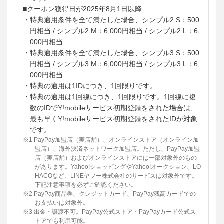
■クーポン獲得日が2025年8月1日以降
・特典適用条件を全て満たした場合、シンプル2 S：500
円相当 / シンプル2 M：6,000円相当 / シンプル2 L：6,
000円相当
・特典適用条件を全て満たした場合、シンプル3 S：500
円相当 / シンプル3 M：6,000円相当 / シンプル3 L：6,
000円相当
・特典の適用は1IDにつき、1回限りです。
・特典の適用は1回線につき、1回限りです。1回線に複
数のIDでY!mobileサービス初期登録をされた場合は、
最も早くY!mobileサービス初期登録をされたIDが対象
です。
※1 PayPay加盟店（実店舗）、オンラインストア（オンライン加
盟店）、海外決済ネットワーク加盟店。ただし、PayPay加盟
店（実店舗）およびオンラインストアには一部対象外のもの
があります。Yahoo!ショッピングやYahoo!オークション、LO
HACOなど、LINEヤフー株式会社のサービスは対象外です。
下記注意事項を必ずご確認ください。
※2 PayPay商品券、クレジットカード、PayPay残高カードでの
お支払いは対象外。
※3 出金・譲渡不可。PayPay公式ストア・PayPayカード公式ス
トアでも利用可能。