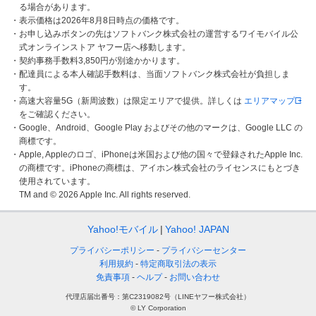
る場合があります。
・表示価格は2026年8月8日時点の価格です。
・お申し込みボタンの先はソフトバンク株式会社の運営するワイモバイル公
式オンラインストア ヤフー店へ移動します。
・契約事務手数料3,850円が別途かかります。
・配達員による本人確認手数料は、当面ソフトバンク株式会社が負担しま
す。
・高速大容量5G（新周波数）は限定エリアで提供。詳しくは
エリアマップ
をご確認ください。
・Google、Android、Google Play およびその他のマークは、Google LLC の
商標です。
・Apple, Appleのロゴ、iPhoneは米国および他の国々で登録されたApple Inc.
の商標です。iPhoneの商標は、アイホン株式会社のライセンスにもとづき
使用されています。
TM and © 2026 Apple Inc. All rights reserved.
Yahoo!モバイル
Yahoo! JAPAN
プライバシーポリシー
プライバシーセンター
利用規約
特定商取引法の表示
免責事項
ヘルプ
お問い合わせ
代理店届出番号：第C2319082号（LINEヤフー株式会社）
© LY Corporation