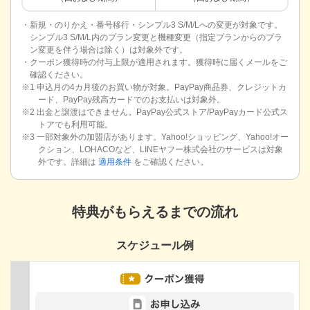
・新規・のりかえ・番号移行・シンプル3 S/M/Lへの変更が対象です。
シンプル3 S/M/L内のプラン変更と機種変更（指定プランからのプラ
ン変更を伴う場合は除く）は対象外です。
・クーポン獲得時の付与上限が適用されます。獲得時に届くメールをご
確認ください。
※1 申込月の4カ月後のお買い物が対象。PayPay商品券、クレジットカ
ード、PayPay残高カードでのお支払いは対象外。
※2 出金と譲渡はできません。PayPay公式ストア/PayPayカード公式ス
トアでも利用可能。
※3 一部対象外の加盟店があります。Yahoo!ショッピング、Yahoo!オー
クション、LOHACOなど、LINEヤフー株式会社のサービスは対象
外です。詳細は
適用条件
をご確認ください。
特典がもらえるまでの流れ
スケジュール例