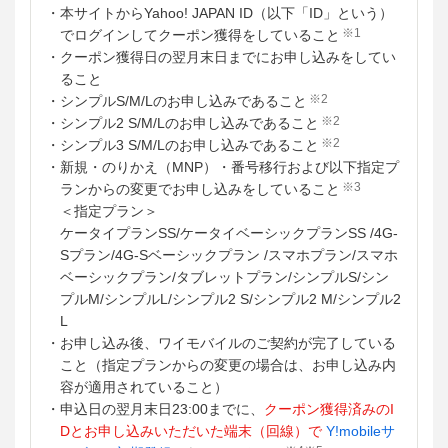
・本サイトからYahoo! JAPAN ID（以下「ID」という）
※1
でログインしてクーポン獲得をしていること
・クーポン獲得日の翌月末日までにお申し込みをしてい
ること
※2
・シンプルS/M/Lのお申し込みであること
※2
・シンプル2 S/M/Lのお申し込みであること
※2
・シンプル3 S/M/Lのお申し込みであること
・新規・のりかえ（MNP）・番号移行および以下指定プ
※3
ランからの変更でお申し込みをしていること
＜指定プラン＞
ケータイプランSS/ケータイベーシックプランSS /4G-
Sプラン/4G-Sベーシックプラン /スマホプラン/スマホ
ベーシックプラン/タブレットプラン/シンプルS/シン
プルM/シンプルL/シンプル2 S/シンプル2 M/シンプル2
L
・お申し込み後、ワイモバイルのご契約が完了している
こと（指定プランからの変更の場合は、お申し込み内
容が適用されていること）
・申込日の翌月末日23:00までに、
クーポン獲得済みのI
Dとお申し込みいただいた端末（回線）で
Y!mobileサ