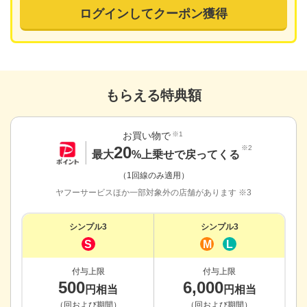
ログインしてクーポン獲得
もらえる特典額
お買い物で
※1
20
※2
最大
%上乗せで戻ってくる
（1回線のみ適用）
ヤフーサービスほか一部対象外の店舗があります ※3
シンプル3
シンプル3
S
M
L
付与上限
付与上限
500
6,000
円相当
円相当
（回および期間）
（回および期間）