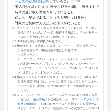
※4※5
ービスの初期登録
をしていること
・申込月から3カ月後の1日から15日の間に、当サイトで
特典の受け取り手続きをしていること
・個人のご契約であること（法人契約は対象外）
・対象のご契約のお支払いに滞りがないこと
※1 既にワイモバイルの端末と連携されているIDでは、クーポン
獲得ができません。クーポン獲得する場合は、Y!mobileサー
ビスの初期登録をいったん解除してください。
※2 SIM単体契約も本特典の対象です。
※3 機種変更は、本特典の対象外です。ただし、以下指定プラン
からの変更を伴う機種変更の場合は対象です。
＜指定プラン＞
ケータイプランSS/ケータイベーシックプランSS /4G-Sプラ
ン/4G-Sベーシックプラン /スマホプラン/スマホベーシックプ
ラン/タブレットプラン/シンプルS/シンプルM/シンプルL/シン
プル2 S/シンプル2 M/シンプル2 L
※4 指定プランからの変更の場合は、変更の申込日から申込日の
翌月末日23:00までに、クーポン獲得済みのIDとお申し込みい
ただいた端末（回線）でY!mobileサービスの初期登録をして
ください。
※5 ソフトバンクでスマートログイン設定済みのIDで特典を適用
するには、
注意事項
をご確認のうえ、
スマートログインの
連携を解除
し、Y!mobileサービス初期登録をする必要があ
ります。スマートログイン設定をしている状態では、Y!mobil