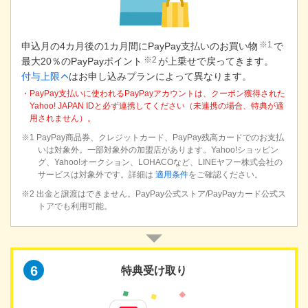
※1
申込月の4カ月後の1カ月間にPayPay支払いのお買い物
で
※2
最大20％のPayPayポイント
が上乗せで戻ってきます。
付与上限
はお申し込みプランによって異なります。
・PayPay支払いに使われるPayPayアカウントは、クーポン獲得された
Yahoo! JAPAN IDと必ず連携してください（未連携の場合、特典が適
用されません）。
※1 PayPay商品券、クレジットカード、PayPay残高カードでのお支払
いは対象外。一部対象外の加盟店があります。Yahoo!ショッピン
グ、Yahoo!オークション、LOHACOなど、LINEヤフー株式会社の
サービスは対象外です。詳細は
適用条件
をご確認ください。
※2 出金と譲渡はできません。PayPay公式ストア/PayPayカード公式ス
トアでも利用可能。
6
特典受け取り