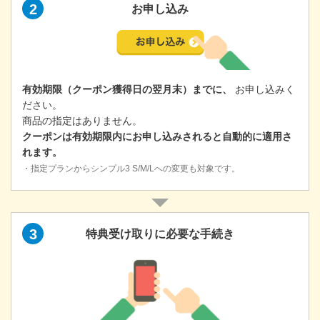
2
お申し込み
有効期限（クーポン獲得日の翌月末）までに、
お申し込みく
ださい。
商品の指定はありません。
クーポンは有効期限内にお申し込みされると自動的に適用さ
れます。
・指定プランからシンプル3 S/M/Lへの変更も対象です。
外部サイト
新
し
3
特典受け取りに必要な手続き
い
タ
ブ
で
開