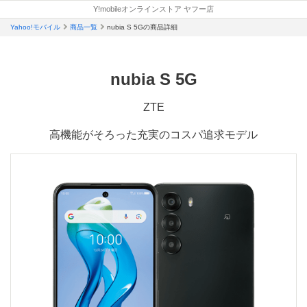
新
新
新
開
開
開
開
Y!mobileオンラインストア ヤフー店
い
い
し
ど
し
し
く
く
く
く
タ
タ
い
Yahoo!モバイル
商品一覧
nubia S 5Gの商品詳細
こ
い
い
ブ
ブ
タ
で
タ
タ
で
で
ブ
も
ブ
ブ
開
開
で
き
き
nubia S 5G
も
で
で
開
ま
ま
ら
開
開
き
す
す
ま
え
き
き
ZTE
す
る
ま
ま
高機能がそろった充実のコスパ追求モデル
特
す
す
典
適
用
条
件