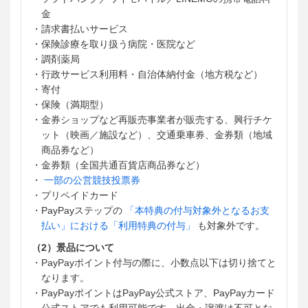
金
・請求書払いサービス
・保険診療を取り扱う病院・医院など
・調剤薬局
・行政サービス利用料・自治体納付金（地方税など）
・寄付
・保険（満期型）
・金券ショップなど再販売事業者が販売する、興行チケ
ット（映画／施設など）、交通乗車券、金券類（地域
商品券など）
・金券類（全国共通百貨店商品券など）
・
一部の公営競技投票券
・プリペイドカード
・PayPayステップの
「本特典の付与対象外となるお支
払い」における「利用特典の付与」
も対象外です。
（2）景品について
・PayPayポイント付与の際に、小数点以下は切り捨てと
なります。
・PayPayポイントはPayPay公式ストア、PayPayカード
公式ストアでも利用可能です。出金・譲渡は不可とな