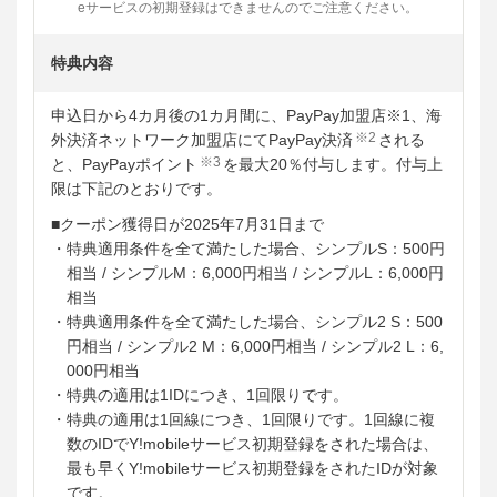
eサービスの初期登録はできませんのでご注意ください。
特典内容
申込日から4カ月後の1カ月間に、PayPay加盟店※1、海
※2
外決済ネットワーク加盟店にてPayPay決済
される
※3
と、PayPayポイント
を最大20％付与します。付与上
限は下記のとおりです。
■クーポン獲得日が2025年7月31日まで
・特典適用条件を全て満たした場合、シンプルS：500円
相当 / シンプルM：6,000円相当 / シンプルL：6,000円
相当
・特典適用条件を全て満たした場合、シンプル2 S：500
円相当 / シンプル2 M：6,000円相当 / シンプル2 L：6,
000円相当
・特典の適用は1IDにつき、1回限りです。
・特典の適用は1回線につき、1回限りです。1回線に複
数のIDでY!mobileサービス初期登録をされた場合は、
最も早くY!mobileサービス初期登録をされたIDが対象
です。