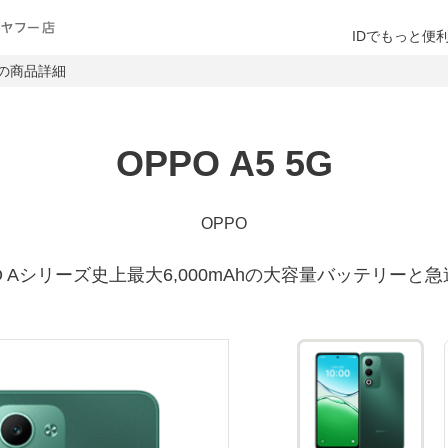
新
い
い
し
Y!mobileオンラインストア ヤフー店
し
タ
IDでもっと便利
タ
い
ブ
ブ
タ
い
5Gの商品詳細
で
で
ブ
タ
開
開
で
き
き
開
ブ
ま
ま
き
で
す
す
OPPO A5 5G
ま
す
開
き
OPPO
ま
す
O Aシリーズ史上最大6,000mAhの大容量バッテリーと