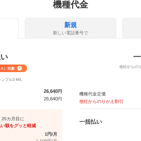
機種代金
新規
新しい電話番号で
払い
一
他社からの
A）
対象
ンプル3 M/L
26,640
円
機種代金定価
26,640
円
他社からのりかえ割引
、25カ月目に
一括払い
払い額をグッと軽減
1円/月