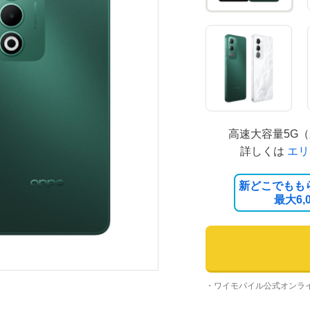
高速大容量5G
詳しくは
エリ
新どこでもも
最大
6,
・ワイモバイル公式オンラ