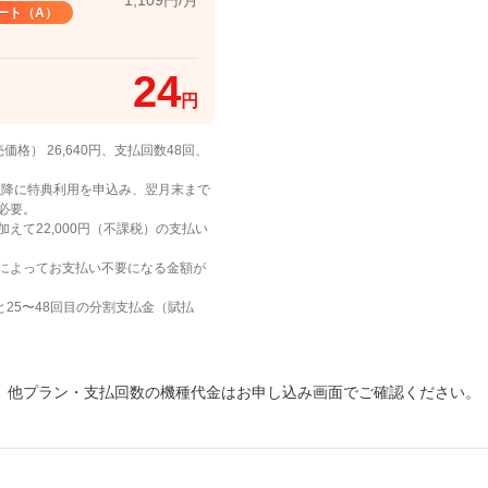
1,109円/月
ート（A）
24
円
売価格） 26,640円、支払回数48回、
以降に特典利用を申込み、翌月末まで
必要。
えて22,000円（不課税）の支払い
゙によってお支払い不要になる金額が
と25〜48回目の分割支払金（賦払
他プラン・支払回数の機種代金は
お申し込み画面でご確認ください。