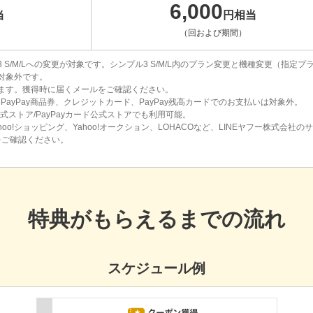
6,000
当
円相当
）
（回および期間）
S/M/Lへの変更が対象です。シンプル3 S/M/L内のプラン変更と機種変更（指定プ
対象外です。
ます。獲得時に届くメールをご確認ください。
PayPay商品券、クレジットカード、PayPay残高カードでのお支払いは対象外。
公式ストア/PayPayカード公式ストアでも利用可能。
oo!ショッピング、Yahoo!オークション、LOHACOなど、LINEヤフー株式会社の
ご確認ください。
特典がもらえるまでの流れ
スケジュール例