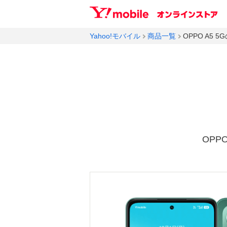
新
ど
こ
Yahoo!モバイル
商品一覧
OPPO A5 
で
も
も
ら
え
る
特
典
OPP
適
用
条
件