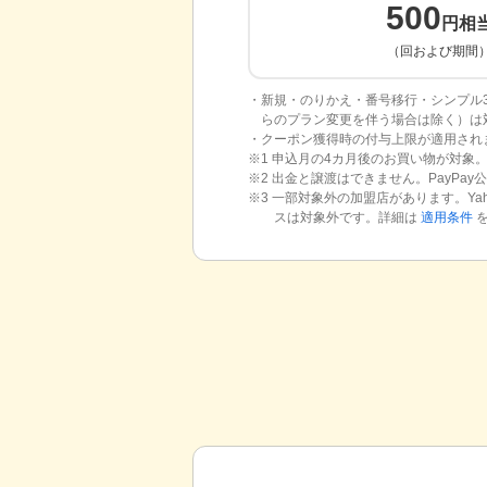
500
円相
（回および期間
・新規・のりかえ・番号移行・シンプル3 
らのプラン変更を伴う場合は除く）は
・クーポン獲得時の付与上限が適用され
※1 申込月の4カ月後のお買い物が対象。
※2 出金と譲渡はできません。PayPay
※3 一部対象外の加盟店があります。Yah
スは対象外です。詳細は
適用条件
を