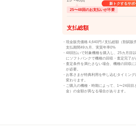
25〜48回
新トクするサポ
25〜48回のお支払いが不要
支払総額
・現金販売価格 4,640円 / 支払総額（割賦販
支払期間49カ月、実質年率0%
・48回払いで対象機種を購入し、25カ月目
にソフトバンクで機種の回収・査定完了が
・査定条件を満たさない場合、機種の回収に加
が必要。
・お客さまが特典利用を申し込むタイミンク
変わります。
・ご購入の機種・時期によって、1〜24回目
金）の金額が異なる場合があります。