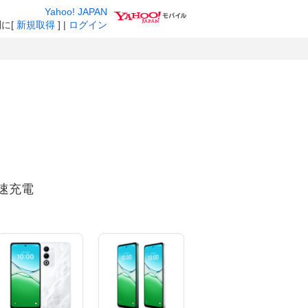
新
新
Yahoo! JAPAN
し
し
に[
新規取得
] |
ログイン
い
い
タ
タ
ブ
ブ
で
で
開
開
き
き
ま
す
ま
す
急速充電