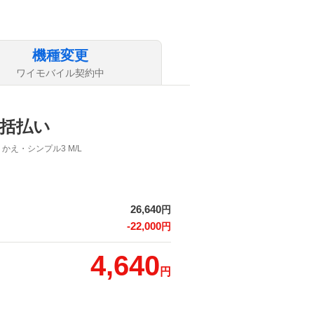
機種変更
ワイモバイル契約中
括払い
りかえ
・シンプル3 M/L
26,640
円
-22,000
円
4,640
円