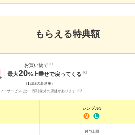
もらえる特典額
※1
お買い物で
20
※2
最大
%上乗せで戻ってくる
（1回線のみ適用）
フーサービスほか一部対象外の店舗があります ※3
シンプル3
M
L
付与上限