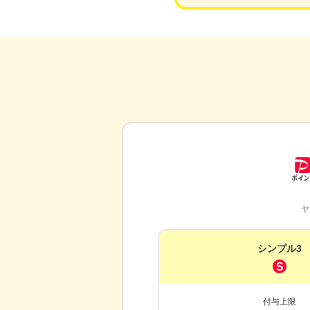
ヤ
シンプル3
S
付与上限