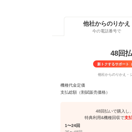
他社から
のりかえ
今の電話番号で
48回
新トクするサポート（
他社からのりかえ
・シ
機種代金定価
支払総額（割賦販売価格）
48回払いで購入し
特典利用&機種回収で
支
1〜24回