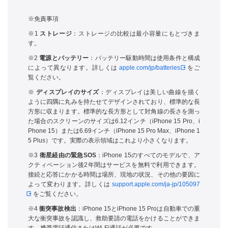
※免責事項
※1
ストレージ
：ストレージの比較は最小容量にもとづきま
す。
※2
電源とバッテリー
：バッテリー駆動時間は使用条件と構成
によって異なります。詳しくは
apple.com/jp/batteries
をご
覧ください。
※
ディスプレイのサイズ
：ディスプレイは美しい曲線を描く
ように四隅に丸みを持たせてデザインされており、標準的な長
方形に収まります。標準的な長方形として対角線の長さを測っ
た場合のスクリーンのサイズは6.12インチ（iPhone 15 Pro、i
Phone 15）または6.69インチ（iPhone 15 Pro Max、iPhone 1
5 Plus）です。実際の表示領域はこれより小さくなります。
※3
衛星経由の緊急SOS
：iPhone 15のすべてのモデルで、ア
クティベーション後2年間はサービスを無料で利用できます。
接続と応答にかかる時間は場所、現地の状況、その他の要因に
よって変わります。詳しくは
support.apple.com/ja-jp/105097
をご覧ください。
※4
衝突事故検出
：iPhone 15とiPhone 15 Proは自動車での重
大な衝突事故を認識し、救助要請の電話をかけることができま