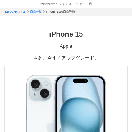
新
新
新
開
開
開
開
Y!mobileオンラインストア ヤフー店
い
い
し
ど
し
し
く
く
く
く
タ
タ
い
Yahoo!モバイル
商品一覧
iPhone 15の商品詳細
こ
い
い
ブ
ブ
タ
で
タ
タ
で
で
ブ
も
ブ
ブ
開
開
で
き
き
iPhone 15
も
で
で
開
ま
ま
ら
開
開
き
す
す
ま
え
き
き
Apple
す
る
ま
ま
さあ、今すぐアップグレード。
特
す
す
典
適
用
条
件