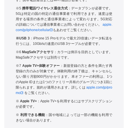
す。携帯電話通信またはWi-Fi通話が必要です。
※5
携帯電話/ワイヤレス通信方式
：データプランが必要です。
5Gは特定の国の特定の通信事業者で利用できます。速度は使
用する場所の条件と通信事業者によって変わります。5G対応
の詳細については通信事業者にお問い合わせください。
apple.
com/jp/iphone/cellular
もあわせてご覧ください。
※USB 3
：iPhone 15 Proモデルで最大20倍速いデータ転送を
行うには、10Gb/sの速度のUSB 3ケーブルが必要です。
※6
MagSafeアクセサリ
：カラーは例示を目的としています。
MagSafeアクセサリは別売りです。
※7
Apple TV+体験オファー
：新規登録の方と条件を満たす再
登録の方のみが対象です。体験利用の終了後は、キャンセルし
ない限り月額900円がかかります。本オファーの利用は、1つ
のApple IDまたは1つのファミリー共有のグループにつき1回に
限られます。規約が適用されます。詳しくは
apple.com/jp/pro
mo
をご覧ください。
※
Apple TV+
：Apple TV+を利用するにはサブスクリプション
が必要です。
※
利用できる機能
：国や地域によっては一部の機能を利用で
きない場合があります。