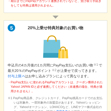
・期日までにPayPayアカウント連携されていないと、受け取り手続き
をしても特典は適用されません。
5
20%上乗せ特典対象のお買い物
※1
申込月の4カ月後の1カ月間にPayPay支払いのお買い物
で
※2
最大20％のPayPayポイント
が上乗せで戻ってきます。
付与上限
はお申し込みプランによって異なります。
・PayPay支払いに使われるPayPayアカウントは、クーポン獲得された
Yahoo! JAPAN IDと必ず連携してください（未連携の場合、特典が適
用されません）。
※1 PayPay商品券、クレジットカード、PayPay残高カードでのお支払
いは対象外。一部対象外の加盟店があります。Yahoo!ショッピン
グ、Yahoo!オークション、LOHACOなど、LINEヤフー株式会社の