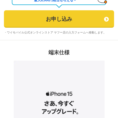
最大
6,000
円相当もらえる
お申し込み
・ワイモバイル公式オンラインストア ヤフー店の入力フォームへ移動します。
端末仕様
外部サイト
外部サイト
外部サイト
外部サイト
新
新
新
新
し
し
し
し
い
い
い
い
タ
タ
タ
タ
ブ
ブ
ブ
ブ
で
で
で
で
開
開
開
開
き
き
き
き
ま
ま
ま
ま
す
す
す
す