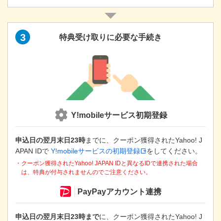
外部サイト
新
し
3
特典受け取りに必要な手続き
い
タ
ブ
で
開
き
ま
Y!mobileサービス初期登録
す
申込日の翌月末日23時
までに、クーポン獲得されたYahoo! J
APAN IDで
Y!mobileサービスの初期登録
をしてください。
・クーポン獲得されたYahoo! JAPAN IDと異なるIDで連携された場合
は、特典が付与されませんのでご注意ください。
PayPayアカウント連携
申込日の翌月末日23時まで
に、クーポン獲得されたYahoo! J