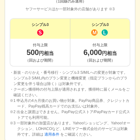
（1回線のみ適用）
ヤフーサービスほか一部対象外の店舗があります ※3
シンプル3
シンプル3
S
M
L
付与上限
付与上限
500
6,000
円相当
円相当
（回および期間）
（回および期間）
・新規・のりかえ・番号移行・シンプル3 S/M/Lへの変更が対象です。
シンプル3 S/M/L内のプラン変更と機種変更（指定プランからのプラ
ン変更を伴う場合は除く）は対象外です。
・クーポン獲得時の付与上限が適用されます。獲得時に届くメールをご
確認ください。
※1 申込月の4カ月後のお買い物が対象。PayPay商品券、クレジットカ
ード、PayPay残高カードでのお支払いは対象外。
※2 出金と譲渡はできません。PayPay公式ストア/PayPayカード公式ス
トアでも利用可能。
※3 一部対象外の加盟店があります。Yahoo!ショッピング、Yahoo!オー
クション、LOHACOなど、LINEヤフー株式会社のサービスは対象
外です。詳細は
適用条件
をご確認ください。