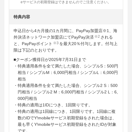
eサービスの初期登録はできませんのでご注意ください。
特典内容
申込日から4カ月後の1カ月間に、PayPay加盟店※1、海
※2
外決済ネットワーク加盟店にてPayPay決済
される
※3
と、PayPayポイント
を最大20％付与します。付与上
限は下記のとおりです。
■クーポン獲得日が2025年7月31日まで
・特典適用条件を全て満たした場合、シンプルS：500円
相当 / シンプルM：6,000円相当 / シンプルL：6,000円
相当
・特典適用条件を全て満たした場合、シンプル2 S：500
円相当 / シンプル2 M：6,000円相当 / シンプル2 L：6,
000円相当
・特典の適用は1IDにつき、1回限りです。
・特典の適用は1回線につき、1回限りです。1回線に複
数のIDでY!mobileサービス初期登録をされた場合は、
最も早くY!mobileサービス初期登録をされたIDが対象
です。