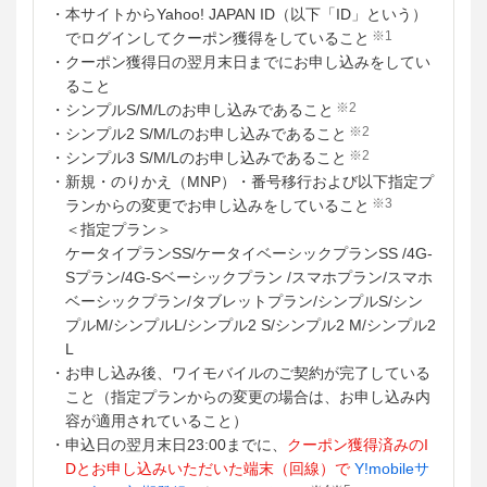
・本サイトからYahoo! JAPAN ID（以下「ID」という）
※1
でログインしてクーポン獲得をしていること
・クーポン獲得日の翌月末日までにお申し込みをしてい
ること
※2
・シンプルS/M/Lのお申し込みであること
※2
・シンプル2 S/M/Lのお申し込みであること
※2
・シンプル3 S/M/Lのお申し込みであること
・新規・のりかえ（MNP）・番号移行および以下指定プ
※3
ランからの変更でお申し込みをしていること
＜指定プラン＞
ケータイプランSS/ケータイベーシックプランSS /4G-
Sプラン/4G-Sベーシックプラン /スマホプラン/スマホ
ベーシックプラン/タブレットプラン/シンプルS/シン
プルM/シンプルL/シンプル2 S/シンプル2 M/シンプル2
L
・お申し込み後、ワイモバイルのご契約が完了している
こと（指定プランからの変更の場合は、お申し込み内
容が適用されていること）
・申込日の翌月末日23:00までに、
クーポン獲得済みのI
Dとお申し込みいただいた端末（回線）で
Y!mobileサ