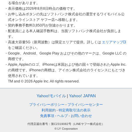
る場合があります。
・表示価格は2026年8月8日時点の価格です。
・お申し込みボタンの先はソフトバンク株式会社の運営するワイモバイル公
式オンラインストア ヤフー店へ移動します。
・契約事務手数料3,850円が別途かかります。
・配達員による本人確認手数料は、当面ソフトバンク株式会社が負担しま
す。
・高速大容量5G（新周波数）は限定エリアで提供。詳しくは
エリアマップ
をご確認ください。
・Google、Android、Google Play およびその他のマークは、Google LLC の
商標です。
・Apple, Appleのロゴ、iPhoneは米国および他の国々で登録されたApple Inc.
の商標です。iPhoneの商標は、アイホン株式会社のライセンスにもとづき
使用されています。
TM and © 2026 Apple Inc. All rights reserved.
Yahoo!モバイル
Yahoo! JAPAN
プライバシーポリシー
プライバシーセンター
利用規約
特定商取引法の表示
免責事項
ヘルプ
お問い合わせ
代理店届出番号：第C2319082号（LINEヤフー株式会社）
© LY Corporation