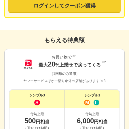
ログインしてクーポン獲得
もらえる特典額
お買い物で
※1
20
※2
最大
%上乗せで戻ってくる
（1回線のみ適用）
ヤフーサービスほか一部対象外の店舗があります ※3
シンプル3
シンプル3
S
M
L
付与上限
付与上限
500
6,000
円相当
円相当
（回および期間）
（回および期間）