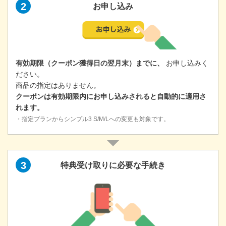
2
お申し込み
有効期限（クーポン獲得日の翌月末）までに、
お申し込みく
ださい。
商品の指定はありません。
クーポンは有効期限内にお申し込みされると自動的に適用さ
れます。
・指定プランからシンプル3 S/M/Lへの変更も対象です。
外部サイト
新
し
3
特典受け取りに必要な手続き
い
タ
ブ
で
開