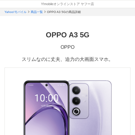
新
新
新
開
開
開
開
Y!mobileオンラインストア ヤフー店
い
い
し
ど
し
し
く
く
く
く
タ
タ
い
Yahoo!モバイル
商品一覧
OPPO A3 5Gの商品詳細
こ
い
い
ブ
ブ
タ
で
タ
タ
で
で
ブ
も
ブ
ブ
開
開
で
き
き
OPPO A3 5G
も
で
で
開
ま
ま
ら
開
開
き
す
す
ま
え
き
き
OPPO
す
る
ま
ま
スリムなのに丈夫、迫力の大画面スマホ。
特
す
す
典
適
用
条
件