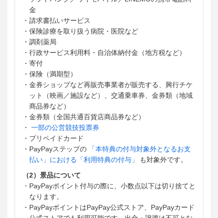
金
・請求書払いサービス
・保険診療を取り扱う病院・医院など
・調剤薬局
・行政サービス利用料・自治体納付金（地方税など）
・寄付
・保険（満期型）
・金券ショップなど再販売事業者が販売する、興行チケ
ット（映画／施設など）、交通乗車券、金券類（地域
商品券など）
・金券類（全国共通百貨店商品券など）
・
一部の公営競技投票券
・プリペイドカード
・PayPayステップの
「本特典の付与対象外となるお支
払い」における「利用特典の付与」
も対象外です。
（2）景品について
・PayPayポイント付与の際に、小数点以下は切り捨てと
なります。
・PayPayポイントはPayPay公式ストア、PayPayカード
公式ストアでも利用可能です。出金・譲渡は不可とな