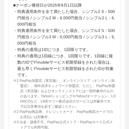
■クーポン獲得日が2025年8月1日以降
・特典適用条件を全て満たした場合、シンプル2 S：500
円相当 / シンプル2 M：6,000円相当 / シンプル2 L：6,
000円相当
・特典適用条件を全て満たした場合、シンプル3 S：500
円相当 / シンプル3 M：6,000円相当 / シンプル3 L：6,
000円相当
・特典の適用は1IDにつき、1回限りです。
・特典の適用は1回線につき、1回限りです。1回線に複
数のIDでY!mobileサービス初期登録をされた場合は、
最も早くY!mobileサービス初期登録をされたIDが対象
です。
※1 PayPay加盟店（実店舗）、オンラインストア（オンライン加
盟店）、海外決済ネットワーク加盟店。ただし、PayPay加盟
店（実店舗）およびオンラインストアには一部対象外のもの
があります。Yahoo!ショッピングやYahoo!オークション、LO
HACOなど、LINEヤフー株式会社のサービスは対象外です。
下記注意事項を必ずご確認ください。
※2 PayPay商品券、クレジットカード、PayPay残高カードでの
お支払いは対象外。
※3 出金・譲渡不可。PayPay公式ストア・PayPayカード公式ス
トアでも利用可能。