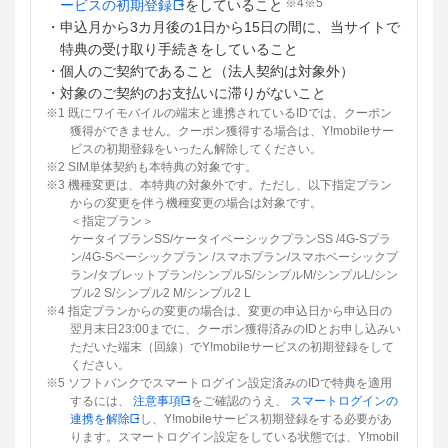
※4※5
ービスの初期登録
をしていること
・申込月から3カ月後の1日から15日の間に、当サイトで
特典の受け取り手続きをしていること
・個人のご契約であること（法人契約は対象外）
・対象のご契約のお支払いに滞りがないこと
※1 既にワイモバイルの端末と連携されているIDでは、クーポン
獲得ができません。クーポン獲得する場合は、Y!mobileサー
ビスの初期登録をいったん解除してください。
※2 SIM単体契約も本特典の対象です。
※3 機種変更は、本特典の対象外です。ただし、以下指定プラン
からの変更を伴う機種変更の場合は対象です。
＜指定プラン＞
ケータイプランSS/ケータイベーシックプランSS /4G-Sプラ
ン/4G-Sベーシックプラン /スマホプラン/スマホベーシックプ
ラン/タブレットプラン/シンプルS/シンプルM/シンプルL/シン
プル2 S/シンプル2 M/シンプル2 L
※4 指定プランからの変更の場合は、変更の申込日から申込日の
翌月末日23:00までに、クーポン獲得済みのIDとお申し込みい
ただいた端末（回線）でY!mobileサービスの初期登録をして
ください。
※5 ソフトバンクでスマートログイン設定済みのIDで特典を適用
するには、
注意事項
をご確認のうえ、
スマートログインの
連携を解除
し、Y!mobileサービス初期登録をする必要があ
ります。スマートログイン設定をしている状態では、Y!mobil