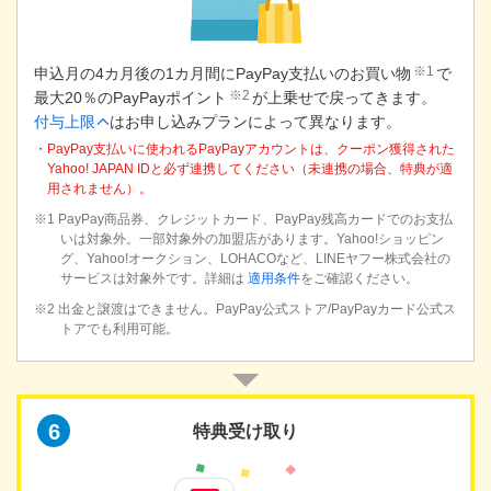
※1
申込月の4カ月後の1カ月間にPayPay支払いのお買い物
で
※2
最大20％のPayPayポイント
が上乗せで戻ってきます。
付与上限
はお申し込みプランによって異なります。
・PayPay支払いに使われるPayPayアカウントは、クーポン獲得された
Yahoo! JAPAN IDと必ず連携してください（未連携の場合、特典が適
用されません）。
※1 PayPay商品券、クレジットカード、PayPay残高カードでのお支払
いは対象外。一部対象外の加盟店があります。Yahoo!ショッピン
グ、Yahoo!オークション、LOHACOなど、LINEヤフー株式会社の
サービスは対象外です。詳細は
適用条件
をご確認ください。
※2 出金と譲渡はできません。PayPay公式ストア/PayPayカード公式ス
トアでも利用可能。
6
特典受け取り