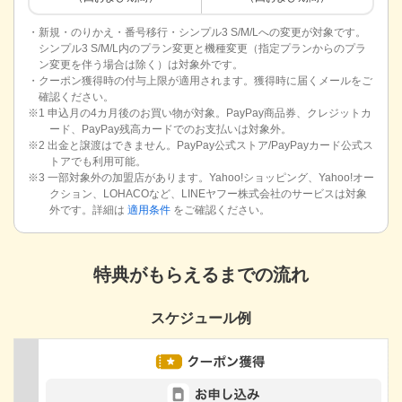
・新規・のりかえ・番号移行・シンプル3 S/M/Lへの変更が対象です。
シンプル3 S/M/L内のプラン変更と機種変更（指定プランからのプラ
ン変更を伴う場合は除く）は対象外です。
・クーポン獲得時の付与上限が適用されます。獲得時に届くメールをご
確認ください。
※1 申込月の4カ月後のお買い物が対象。PayPay商品券、クレジットカ
ード、PayPay残高カードでのお支払いは対象外。
※2 出金と譲渡はできません。PayPay公式ストア/PayPayカード公式ス
トアでも利用可能。
※3 一部対象外の加盟店があります。Yahoo!ショッピング、Yahoo!オー
クション、LOHACOなど、LINEヤフー株式会社のサービスは対象
外です。詳細は
適用条件
をご確認ください。
特典がもらえるまでの流れ
スケジュール例